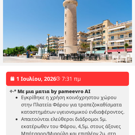
1 Ιουλίου, 2026
7:31 πμ
✧˖° Με μια ματια by pameevro AI
Εγκρίθηκε η χρήση κοινόχρηστου χώρου
στην Πλατεία Φάρου για τραπεζοκαθίσματα
καταστημάτων υγειονομικού ενδιαφέροντος.
Απαιτούνται ελεύθεροι διάδρομοι 5μ.
εκατέρωθεν του Φάρου, 4,5μ. στους άξονες
Μπότσαρη/Μιαούλη και επιπλέον 2μ. στη