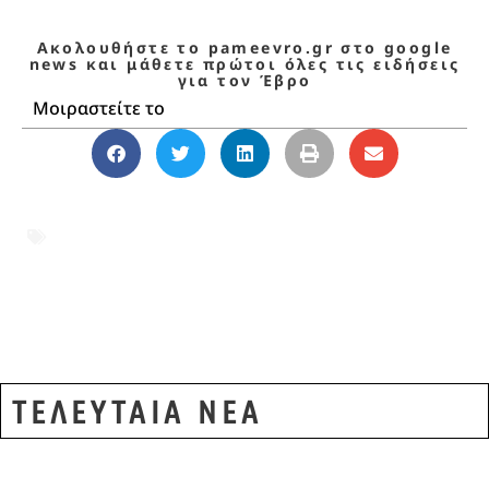
Ακολουθήστε το pameevro.gr στο google
news και μάθετε πρώτοι όλες τις ειδήσεις
για τον Έβρο
Μοιραστείτε το
Αλεξανδρούπολη
,
Δήμος
Αλεξανδρούπολης
,
Πλατεία Φάρου
,
τραπεζοκαθίσματα
,
Υπουργείο
Πολιτισμού
,
Φάρος Αλεξανδρούπολης
ΤΕΛΕΥΤΑΙΑ ΝΕΑ