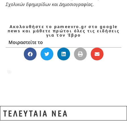
Σχολικών Εφημερίδων και Δημοσιογραφίας.
Ακολουθήστε το pameevro.gr στο google
news και μάθετε πρώτοι όλες τις ειδήσεις
για τον Έβρο
Μοιραστείτε το
ΓΕΛ Τυχερού
,
Έβρος
,
νεολαία Έβρου
,
Πωλίνα Προϊκάκη
,
σχολική
δημοσιογραφία
,
Τυχερό
ΤΕΛΕΥΤΑΙΑ ΝΕΑ