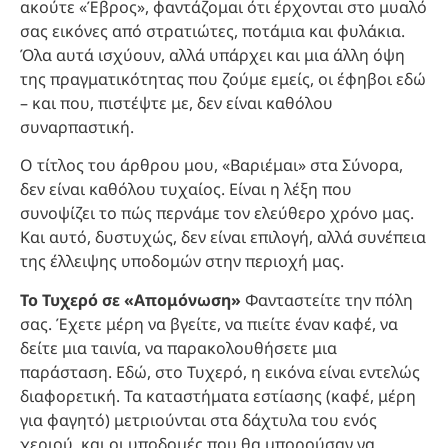
ακούτε «Έβρος», φαντάζομαι ότι έρχονται στο μυαλό
σας εικόνες από στρατιώτες, ποτάμια και φυλάκια.
Όλα αυτά ισχύουν, αλλά υπάρχει και μια άλλη όψη
της πραγματικότητας που ζούμε εμείς, οι έφηβοι εδώ
– και που, πιστέψτε με, δεν είναι καθόλου
συναρπαστική.
Ο τίτλος του άρθρου μου, «Βαριέμαι» στα Σύνορα,
δεν είναι καθόλου τυχαίος. Είναι η λέξη που
συνοψίζει το πώς περνάμε τον ελεύθερο χρόνο μας.
Και αυτό, δυστυχώς, δεν είναι επιλογή, αλλά συνέπεια
της έλλειψης υποδομών στην περιοχή μας.
Το Τυχερό σε «Απομόνωση»
Φανταστείτε την πόλη
σας. Έχετε μέρη να βγείτε, να πιείτε έναν καφέ, να
δείτε μια ταινία, να παρακολουθήσετε μια
παράσταση. Εδώ, στο Τυχερό, η εικόνα είναι εντελώς
διαφορετική. Τα καταστήματα εστίασης (καφέ, μέρη
για φαγητό) μετριούνται στα δάχτυλα του ενός
χεριού, και οι υποδομές που θα μπορούσαν να