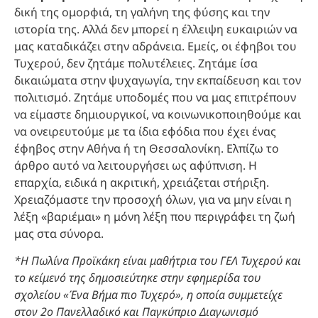
δική της ομορφιά, τη γαλήνη της φύσης και την
ιστορία της. Αλλά δεν μπορεί η έλλειψη ευκαιριών να
μας καταδικάζει στην αδράνεια. Εμείς, οι έφηβοι του
Τυχερού, δεν ζητάμε πολυτέλειες. Ζητάμε ίσα
δικαιώματα στην ψυχαγωγία, την εκπαίδευση και τον
πολιτισμό. Ζητάμε υποδομές που να μας επιτρέπουν
να είμαστε δημιουργικοί, να κοινωνικοποιηθούμε και
να ονειρευτούμε με τα ίδια εφόδια που έχει ένας
έφηβος στην Αθήνα ή τη Θεσσαλονίκη. Ελπίζω το
άρθρο αυτό να λειτουργήσει ως αφύπνιση. Η
επαρχία, ειδικά η ακριτική, χρειάζεται στήριξη.
Χρειαζόμαστε την προσοχή όλων, για να μην είναι η
λέξη «βαριέμαι» η μόνη λέξη που περιγράφει τη ζωή
μας στα σύνορα.
*Η Πωλίνα Προϊκάκη είναι μαθήτρια του ΓΕΛ Τυχερού και
το κείμενό της δημοσιεύτηκε στην εφημερίδα του
σχολείου «Ένα Βήμα πιο Τυχερό», η οποία συμμετείχε
στον 2ο Πανελλαδικό και Παγκύπριο Διαγωνισμό