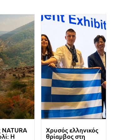
ς NATURA
Χρυσός ελληνικός
λί: Η
θρίαμβος στη