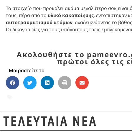
Το στοιχείο που προκαλεί ακόμα μεγαλύτερο σοκ είναι ό
τους, πέρα από το
υλικό κακοποίησης
, εντοπίστηκαν κ
αυτοτραυματισμού ατόμων
, αναδεικνύοντας το βάθος
Οι δικογραφίες για τους υπόλοιπους τρεις εμπλεκόμενο
Ακολουθήστε το pameevro.g
πρώτοι όλες τις ε
Μοιραστείτε το
Δίωξη Ηλεκτρονικού Εγκλήματος
,
Θράκη
,
Ξά
ανηλίκων
,
σεξουαλική κακοποίηση ανηλίκω
ΤΕΛΕΥΤΑΙΑ ΝΕΑ