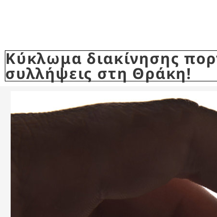
Κύκλωμα διακίνησης πορ
συλλήψεις στη Θράκη!