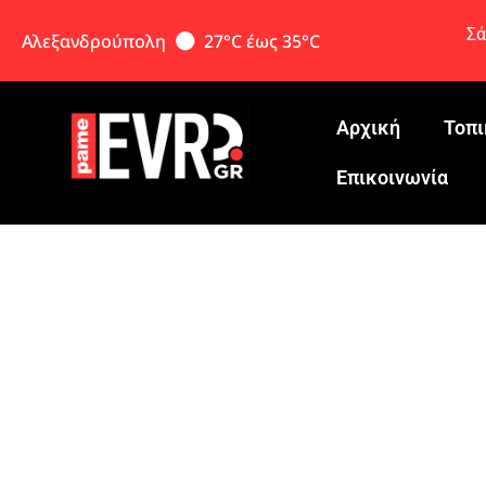
Σά
Αλεξανδρούπολη
27°C έως 35°C
Αρχική
Τοπι
Eπικοινωνία