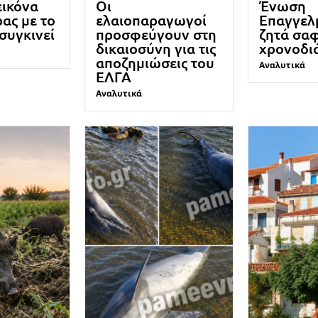
εικόνα
Οι
Ένωση
ρας με το
ελαιοπαραγωγοί
Επαγγελ
 συγκινεί
προσφεύγουν στη
ζητά σα
δικαιοσύνη για τις
χρονοδι
αποζημιώσεις του
Αναλυτικά
ΕΛΓΑ
Αναλυτικά