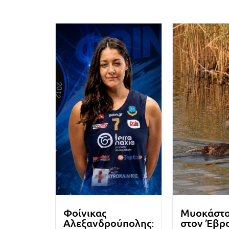
Φοίνικας
Μυοκάστ
Αλεξανδρούπολης:
στον Έβρο