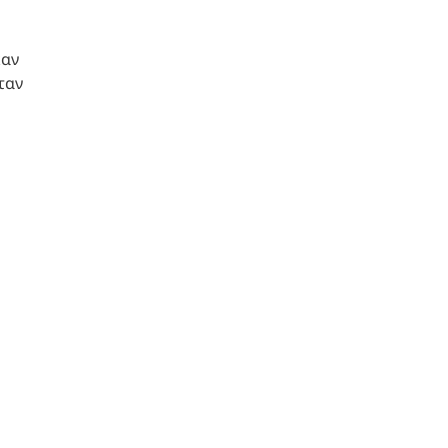
καν
ταν