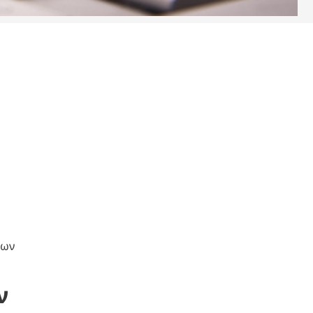
των
ν