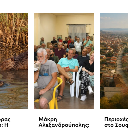
ορας
Μάκρη
Περιοχέ
: Η
Αλεξανδρούπολης:
στο Σουφ