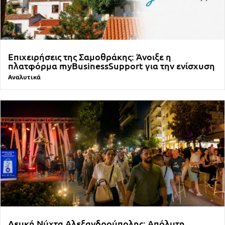
Επιχειρήσεις της Σαμοθράκης: Άνοιξε η
πλατφόρμα myBusinessSupport για την ενίσχυση
Αναλυτικά
Λευκή Νύχτα Αλεξανδρούπολης: Απόλυτη