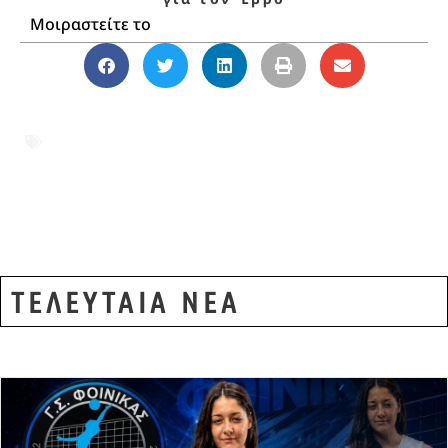
Μοιραστείτε το
PULS
,
ΑΛΕΞΑΝΔΡΟΥΠΟΛΗ
,
ΕΝΟΠΛΕΣ
ΔΥΝΑΜΕΙΣ
,
ΕΞΟΠΛΙΣΤΙΚΑ
,
ΘΡΑΚΗ
,
νέο
αμυντικό δόγμα
,
ΝΙΚΟΣ ΔΕΝΔΙΑΣ
,
Πύραυλοι παντού
,
Φρεγάτες FDI
ΤΕΛΕΥΤΑΙΑ ΝΕΑ