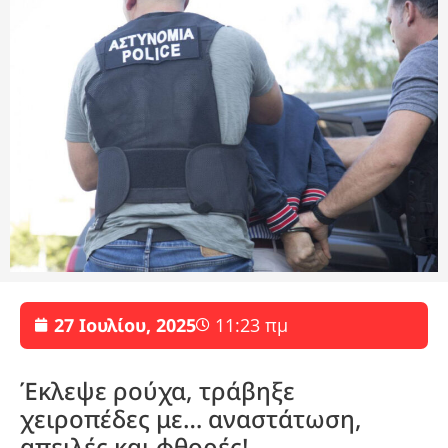
27 Ιουλίου, 2025
11:23 πμ
Έκλεψε ρούχα, τράβηξε
χειροπέδες με… αναστάτωση,
απειλές και φθορές!