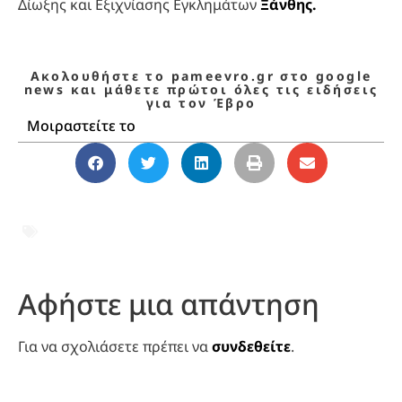
Δίωξης και Εξιχνίασης Εγκλημάτων
Ξάνθης.
Ακολουθήστε το pameevro.gr στο google
news και μάθετε πρώτοι όλες τις ειδήσεις
για τον Έβρο
Μοιραστείτε το
ΑΝΤΙΣΤΑΣΗ ΣΤΗ ΣΥΛΛΗΨΗ
,
ΑΣΤΥΝΟΜΙΚΗ
ΕΠΙΧΕΙΡΗΣΗ
,
ΕΙΔΗΣΕΙΣ ΘΡΑΚΗ
,
ΕΙΔΗΣΕΙΣ
ΞΑΝΘΗ
,
ΘΡΑΚΗ
,
ΚΛΟΠΗ ΡΟΥΧΩΝ
,
ΞΑΝΘΗ
,
ΠΟΙΝΙΚΟΣ ΚΩΔΙΚΑΣ
,
ΣΥΛΛΗΨΗ
Αφήστε μια απάντηση
Για να σχολιάσετε πρέπει να
συνδεθείτε
.