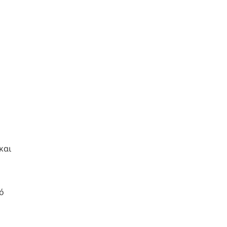
και
ό