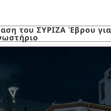
ση του ΣΥΡΙΖΑ Έβρου για 
γνωστήριο