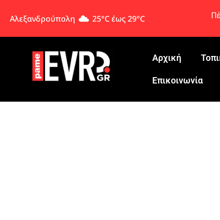
Πέ
Αλεξανδρούπολη
25°C έως 29°C
Αρχική
Τοπι
Eπικοινωνία