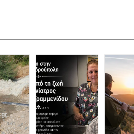
ΑΣ
,
καταγγελίες
,
νεανική βία
,
ΣΥΡΙΖΑ Έβρου
,