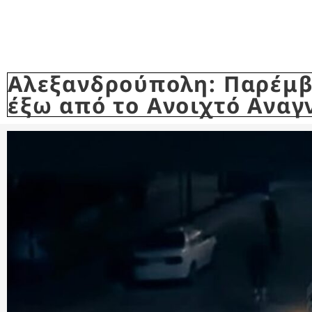
Αλεξανδρούπολη: Παρέμβα
έξω από το Ανοιχτό Ανα