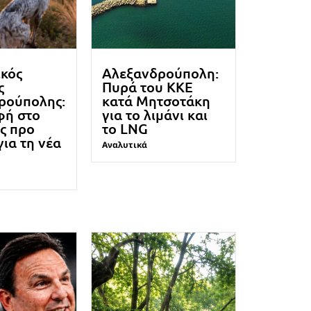
ικός
Αλεξανδρούπολη:
ς
Πυρά του ΚΚΕ
ρούπολης:
κατά Μητσοτάκη
φή στο
για το λιμάνι και
ς προ
το LNG
για τη νέα
Αναλυτικά