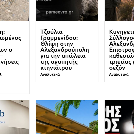
η:
Τζούλια
Κυνηγετ
ωμένος
Γραμμενίδου:
Σύλλογο
Θλίψη στην
Αλεξανδ
ων ο
Αλεξανδρούπολη
Επιστρο
–
για την απώλεια
καθεστώ
ινήσεις
της αγαπητής
τριετίας 
κτηνιάτρου
σεζόν
α
Αναλυτικά
Αναλυτικά