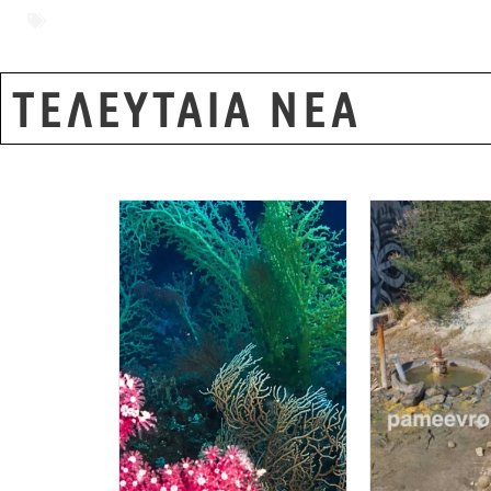
Αλεξανδρούπολη
,
Ανοιχτό Αναγνωστήριο
,
ΕΛ
φασιστικά συνθήματα
,
Χρυσή Αυγή
ΤΕΛΕΥΤΑΙΑ ΝΕΑ