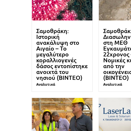
Σαμοθράκη:
Σαμοθράκ
Ιστορική
Διασωλην
ανακάλυψη στο
στη ΜΕΘ
Αιγαίο – Το
Εγκαυμάτ
μεγαλύτερο
22χρονος 
κοραλλιογενές
Νομικές κ
δάσος εντοπίστηκε
από την
ανοιχτά του
οικογένει
νησιού (ΒΙΝΤΕΟ)
(ΒΙΝΤΕΟ)
Αναλυτικά
Αναλυτικά