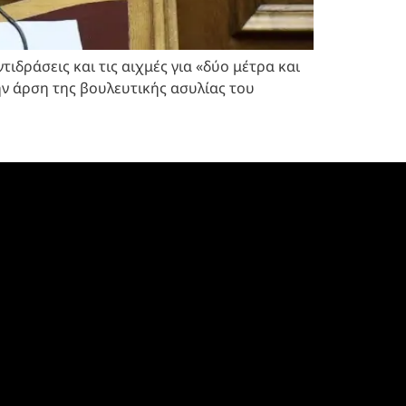
ιδράσεις και τις αιχμές για «δύο μέτρα και
ν άρση της βουλευτικής ασυλίας του