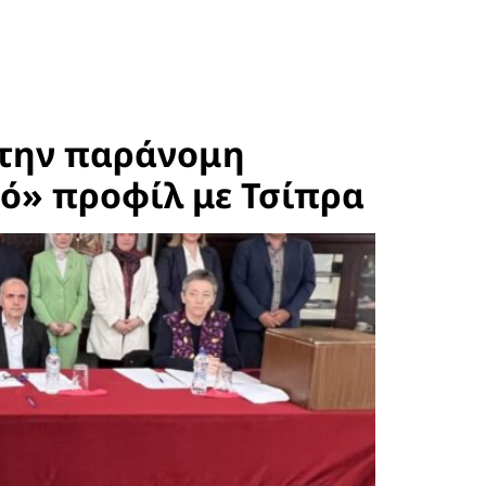
στην παράνομη
κό» προφίλ με Τσίπρα