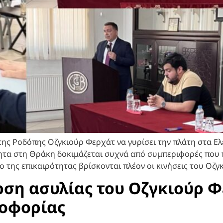
της Ροδόπης Οζγκιούρ Φερχάτ να γυρίσει την πλάτη στα Ελ
ητα στη Θράκη δοκιμάζεται συχνά από συμπεριφορές που 
ο της επικαιρότητας βρίσκονται πλέον οι κινήσεις του Οζγ
ρση ασυλίας του Οζγκιούρ Φ
οφορίας