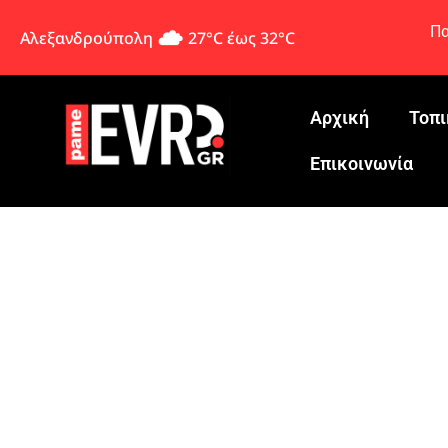
Πα
Αλεξανδρούπολη
27°C έως 32°C
Αρχική
Τοπι
Eπικοινωνία