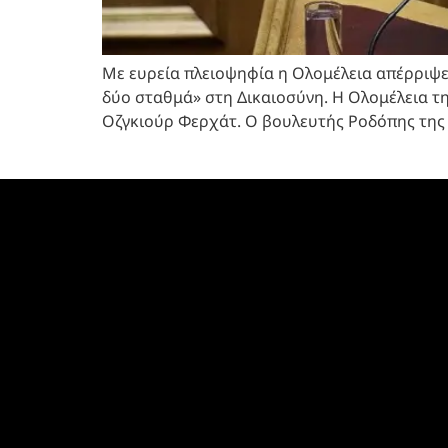
Με ευρεία πλειοψηφία η Ολομέλεια απέρριψε τ
δύο σταθμά» στη Δικαιοσύνη. Η Ολομέλεια τ
Οζγκιούρ Φερχάτ. Ο βουλευτής Ροδόπης της 