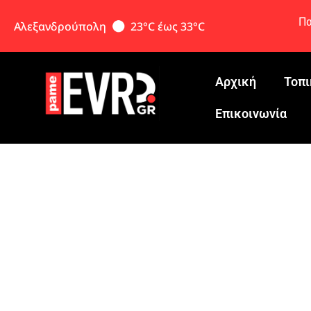
Πα
Αλεξανδρούπολη
23°C έως 33°C
Αρχική
Τοπι
Eπικοινωνία