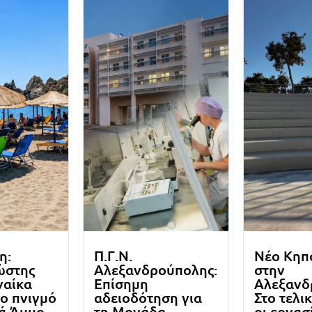
η:
Π.Γ.Ν.
Νέο Κηπ
ώστης
Αλεξανδρούπολης:
στην
ναίκα
Επίσημη
Αλεξανδ
ο πνιγμό
αδειοδότηση για
Στο τελι
ιά Άμμο
τη Μονάδα
οι εργασ