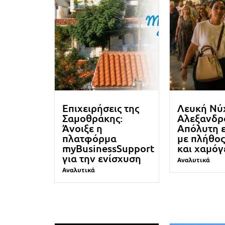
Επιχειρήσεις της
Λευκή Νύ
Σαμοθράκης:
Αλεξανδρ
Άνοιξε η
Απόλυτη ε
πλατφόρμα
με πλήθο
myBusinessSupport
και χαμόγ
για την ενίσχυση
Αναλυτικά
Αναλυτικά