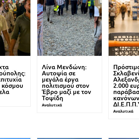
χτα
Λίνα Μενδώνη:
Πρόστιμ
ούπολης:
Αυτοψία σε
Σκλαβενί
πιτυχία
μεγάλα έργα
Αλεξανδ
ς κόσμου
πολιτισμού στον
2.000 ευ
ελα
Έβρο μαζί με τον
παράβα
Τοψίδη
κανόνω
ΔΙ.Ε.Π.Π.
Αναλυτικά
Αναλυτικά