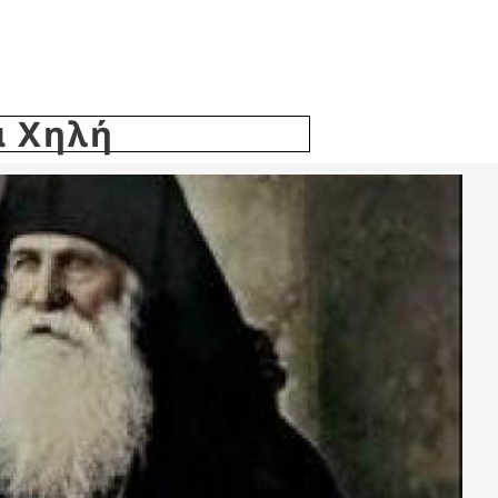
α Χηλή