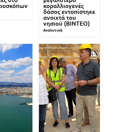
ροσκόπων
κοραλλιογενές
δάσος εντοπίστηκε
ανοιχτά του
νησιού (ΒΙΝΤΕΟ)
Αναλυτικά