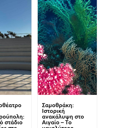
οθέατρο
Σαμοθράκη:
Ιστορική
ρούπολη:
ανακάλυψη στο
κό στάδιο
Αιγαίο – Το
ίες στο
μεγαλύτερο