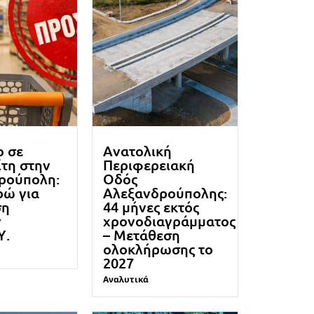
ο σε
Ανατολική
τη στην
Περιφερειακή
ρούπολη:
Οδός
ρώ για
Αλεξανδρούπολης:
ση
44 μήνες εκτός
ν
χρονοδιαγράμματος
Υ.
– Μετάθεση
ολοκλήρωσης το
2027
Αναλυτικά