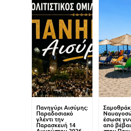
Πανηγύρι Αισύμης:
Σαμοθράκ
Παραδοσιακό
Ναυαγοσ
γλέντι την
έσωσε γυ
Παρασκευή 14
από βέβαι
Αυγούστου 2026
στην Παχ