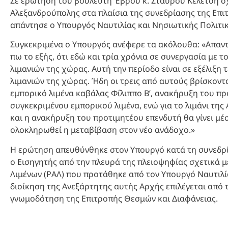
Σε ερώτηση του βουλευτή Έβρου κ. Σταύρου Κελέτση σχε
Αλεξανδρούπολης στα πλαίσια της συνεδρίασης της Επι
απάντησε ο Υπουργός Ναυτιλίας και Νησιωτικής Πολιτικ
Συγκεκριμένα ο Υπουργός ανέφερε τα ακόλουθα: «Απαντ
πω το εξής, ότι εδώ και τρία χρόνια σε συνεργασία με 
λιμανιών της χώρας. Αυτή την περίοδο είναι σε εξέλιξη 
λιμανιών της χώρας. Ήδη οι τρεις από αυτούς βρίσκοντ
εμπορικό λιμένα καβάλας Φίλιππο Β’, ανακήρυξη του 
συγκεκριμένου εμπορικού λιμένα, ενώ για το λιμάνι τ
και η ανακήρυξη του προτιμητέου επενδυτή θα γίνει μέσ
ολοκληρωθεί η μεταβίβαση στον νέο ανάδοχο.»
Η ερώτηση απευθύνθηκε στον Υπουργό κατά τη συνεδρ
ο Εισηγητής από την πλευρά της πλειοψηφίας σχετικά με
Λιμένων (ΡΑΛ) που προτάθηκε από τον Υπουργό Ναυτιλί
διοίκηση της Ανεξάρτητης αυτής Αρχής επιλέγεται από
γνωμοδότηση της Επιτροπής Θεσμών και Διαφάνειας.