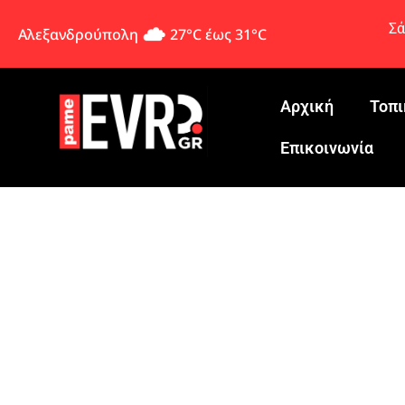
Σά
Αλεξανδρούπολη
27°C έως 31°C
Αρχική
Τοπι
Eπικοινωνία