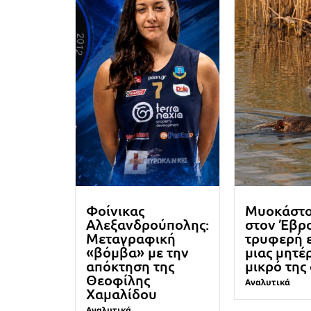
Φοίνικας
Μυοκάστ
Αλεξανδρούπολης:
στον Έβρο
Μεταγραφική
τρυφερή 
«βόμβα» με την
μιας μητέ
απόκτηση της
μικρό της
Θεοφίλης
Αναλυτικά
Χαμαλίδου
Αναλυτικά