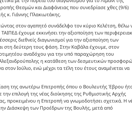
τικά με την πορεία του διαγωνισμού για το Λιμάνι της
τροπής Θεσμών και Διαφάνειας που συνεδρίασε χθες (9/6)
ής κ. Γιάννης Πλακιωτάκης.
ώντας στον αγαπητό συνάδελφο τον κύριο Κελέτση, θέλω 
το ΤΑΙΠΕΔ έχουμε εκκινήσει την αξιοποίηση των περιφερεια
τέσσερις διεθνείς διαγωνισμοί για την αξιοποίηση των
αι στη δεύτερη τους φάση. Στην Καβάλα έχουμε, στον
προτιμητέου αναδόχου για την υπό παραχώρηση του
ης Αλεξανδρούπολης η κατάθεση των δεσμευτικών προσφορ
α στον Ιούλιο, ενώ μέχρι τα τέλη του έτους αναμένεται να
ίαση της ανωτέρω Επιτροπής όπου ο Βουλευτής Έβρου ήτ
 την επιλογή της νέας διοίκησης της Ρυθμιστικής Αρχής
ας, προκειμένου η Επιτροπή να γνωμοδοτήσει σχετικά. Η ν
 την Διάσκεψη των Προέδρων της Βουλής, μετά από