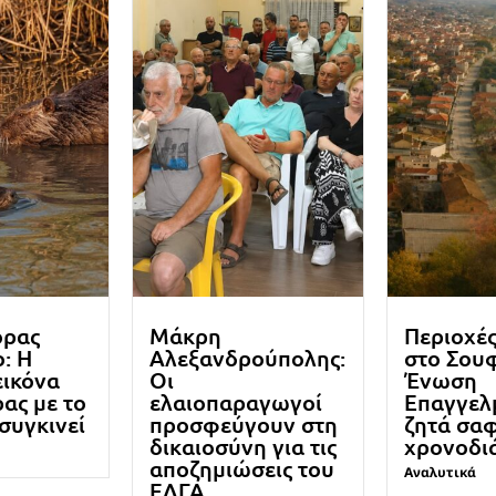
ορας
Μάκρη
Περιοχέ
: Η
Αλεξανδρούπολης:
στο Σουφ
εικόνα
Οι
Ένωση
ρας με το
ελαιοπαραγωγοί
Επαγγελ
 συγκινεί
προσφεύγουν στη
ζητά σα
δικαιοσύνη για τις
χρονοδι
αποζημιώσεις του
Αναλυτικά
ΕΛΓΑ