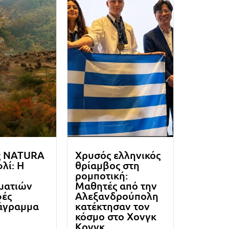
ς NATURA
Χρυσός ελληνικός
λί: Η
θρίαμβος στη
ρομποτική:
ματιών
Μαθητές από την
φές
Αλεξανδρούπολη
άγραμμα
κατέκτησαν τον
κόσμο στο Χονγκ
Κονγκ