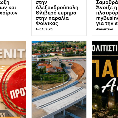
ίωξη
στην
Σαμοθρά
ων και
Αλεξανδρούπολη:
Άνοιξε η
 χοίρων
Θλιβερό ευρημα
πλατφό
στην παραλία
myBusin
Φοίνικας
για την 
Αναλυτικά
Αναλυτικά