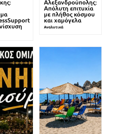
κης:
Αλεξανδρούπολης:
Απόλυτη επιτυχία
ρμα
με πλήθος κόσμου
essSupport
και χαμόγελα
ενίσχυση
Αναλυτικά