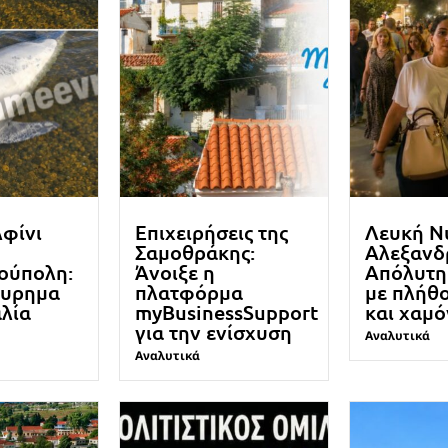
λφίνι
Επιχειρήσεις της
Λευκή Ν
Σαμοθράκης:
Αλεξανδ
ούπολη:
Άνοιξε η
Απόλυτη 
ευρημα
πλατφόρμα
με πλήθ
λία
myBusinessSupport
και χαμ
για την ενίσχυση
Αναλυτικά
Αναλυτικά