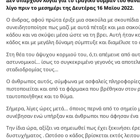
Δεν υπάρχουν λόγια για το τραγικό συμβάν του θαν
λίγο πριν το μεσημέρι της Δευτέρας 16 Μαϊου 2022.
Ο άνδρας, αφού πρώτα έριξε μια σακούλα με σκουπίδια
συνειδητοποίησε πως μαζί με αυτά πέταξε και μια σακού
κάδου και να σκύψει μέσα ώστε να τη βρει. Αυτή ήταν κ
κάδος και με μεγάλη δύναμη σύμπτυξε και διαμέλισε το
Στη θέα του άψυχου κορμιού του, ό,τι απέμεινε από αυτ
αστυνομικοί… ίσως το συγκεκριμένο γεγονός να αποτελεί
σταδιοδρομίας τους…
Ο άνθρωπος αυτός, σύμφωνα με ασφαλείς πληροφορίες,
πιστοποιείται και από τα φάρμακα που βρέθηκαν στον ρ
ταυτοποιήθηκε και το θύμα.
Σήμερα, λίγες ώρες μετά… όποιος περνά από το σημείο μ
συνέβησαν ενώ υπήρξαν και άνθρωποι που άφησαν ένα κ
Την ίδια ώρα, αξίζει να σημειωθεί πως έχει ξεκινήσει έ
δυστυχήματος . Ωστόσο ο κάδος βρίσκεται εκτός λειτου