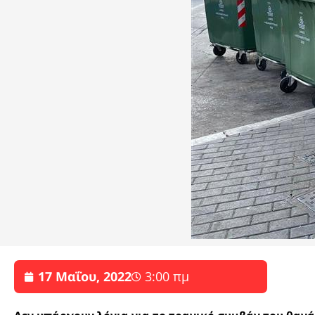
17 Μαΐου, 2022
3:00 πμ