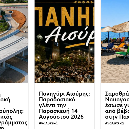
ή
Πανηγύρι Αισύμης:
Σαμοθρά
ιακή
Παραδοσιακό
Ναυαγο
γλέντι την
έσωσε γ
ούπολης:
Παρασκευή 14
από βέβα
εκτός
Αυγούστου 2026
στην Πα
γράμματος
Αναλυτικά
Αναλυτικά
ση