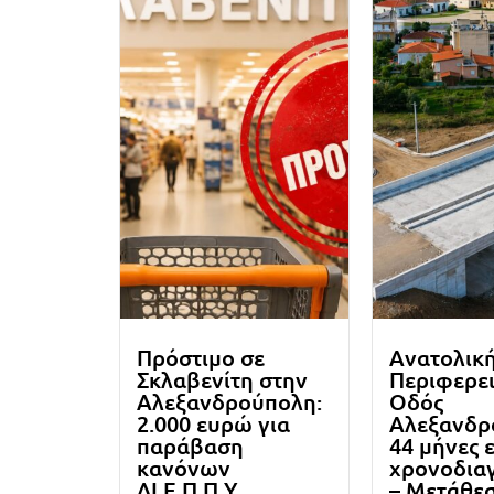
Πρόστιμο σε
Ανατολικ
Σκλαβενίτη στην
Περιφερε
Αλεξανδρούπολη:
Οδός
2.000 ευρώ για
Αλεξανδρ
παράβαση
44 μήνες 
κανόνων
χρονοδια
ΔΙ.Ε.Π.Π.Υ.
– Μετάθε