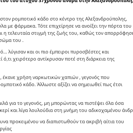
άτου του άτυχου 37χρονου άνδρα στην Αλεξανδρούπολη
 στον ρομποτικό κάδο στο κέντρο της Αλεξανδρούπολης,
λα με φάρμακα. Τότε επιχείρησε να ανοίξει την πόρτα του
αι η τελευταία στιγμή της ζωής του, καθώς τον απορρόφησ
 σώμα του .
ό… λύγισαν και οι πιο έμπειροι πυροσβέστες και
 ό,τι χειρότερο αντίκρυσαν ποτέ στη διάρκεια της
 έκανε χρήση ναρκωτικών χαπιών , γεγονός που
ομποτικό κάδο. Άλλωστε αξίζει να σημειωθεί πως έτσι
ιλά για το γεγονός, μη μπορώντας να πιστέψει όλα όσα
ερί και λίγα λουλούδια στη μνήμη του αδικοχαμένου άνδ
ρευνα προκειμένου να διαπιστωθούν τα ακριβή αίτια του
ργίας