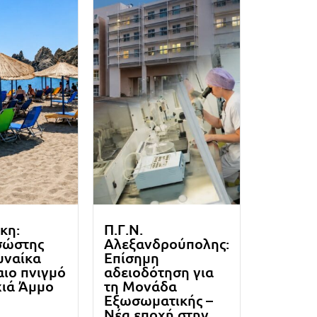
κη:
Π.Γ.Ν.
σώστης
Αλεξανδρούπολης:
υναίκα
Επίσημη
ιο πνιγμό
αδειοδότηση για
χιά Άμμο
τη Μονάδα
Εξωσωματικής –
Νέα εποχή στην