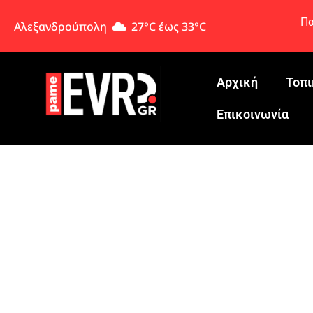
Πα
Αλεξανδρούπολη
27°C έως 33°C
Αρχική
Τοπι
Eπικοινωνία