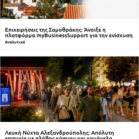
Επιχειρήσεις της Σαμοθράκης: Άνοιξε η
πλατφόρμα myBusinessSupport για την ενίσχυση
Αναλυτικά
Λευκή Νύχτα Αλεξανδρούπολης: Απόλυτη
επιτυχία με πλήθος κόσμου και χαμόγελα