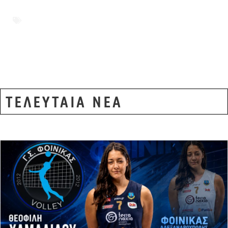
Συμβούλιο
,
οικονομικά
,
παράταξη ΑΡΧΗ
,
προϋπολογισμός 2026
,
Σταύρος
Σταυράκογλου
ΤΕΛΕΥΤΑΙΑ ΝΕΑ