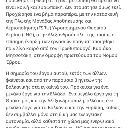
προώθησε τη θέση ότι η αντιμετώπιση θα πρέπει να
είναι κοινή και ευρωπαϊκή. Δεν σταμάτησε όμως εκεί.
Προχώρησε ένα βήμα παραπέρα, με την κατασκευή
της Πλωτής Μονάδας Αποθήκευσης και
Αεριοποίησης (FSRU) Υγροποιημένου Φυσικού
Αερίου (LNG), στην Αλεξανδρούπολη, της οποίας η
επίσημη έναρξη των εργασιών πραγματοποιήθηκε
πριν λίγο καιρό από τον Πρωθυπουργό, Κυριάκο
Μητσοτάκη, στην όμορφη πρωτεύουσα του Νομού
Έβρου.
Η σημασία του έργου αυτού, εκτός των άλλων,
φαίνεται και από την παρουσία 3 ηγετών της
Βαλκανικής στα εγκαίνιά του. Πρόκειται για ένα
μεγάλο έργο για την Ελλάδα. Ένα μεγάλο έργο για τη
Θράκη μας και την Αλεξανδρούπολη, αλλά και ένα
μεγάλο έργο για τα Βαλκάνια και την Ευρώπη, καθώς
δεν συμβάλλει μόνο στη δική μας ενεργειακή
αυτονομία, αλλά καθιστά τη χώρα μας ενεργειακό
κόμβο, που μπορεί να διανέμει LNG και σε χώρες των