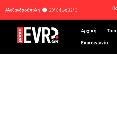
Πα
Αλεξανδρούπολη
23°C έως 32°C
Αρχική
Τοπι
Eπικοινωνία