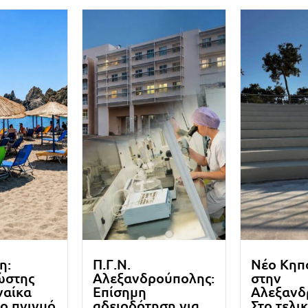
η:
Π.Γ.Ν.
Νέο Κηπ
ώστης
Αλεξανδρούπολης:
στην
ναίκα
Επίσημη
Αλεξανδ
ο πνιγμό
αδειοδότηση για
Στο τελι