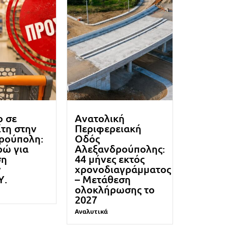
ο σε
Ανατολική
τη στην
Περιφερειακή
ρούπολη:
Οδός
ρώ για
Αλεξανδρούπολης:
ση
44 μήνες εκτός
ν
χρονοδιαγράμματος
Υ.
– Μετάθεση
ολοκλήρωσης το
2027
Αναλυτικά