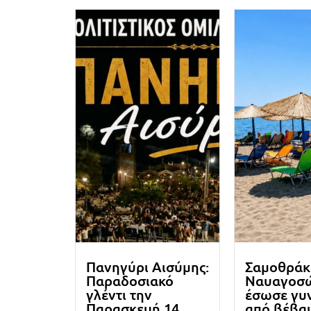
Πανηγύρι Αισύμης:
Σαμοθράκ
Παραδοσιακό
Ναυαγοσ
γλέντι την
έσωσε γυ
Παρασκευή 14
από βέβαι