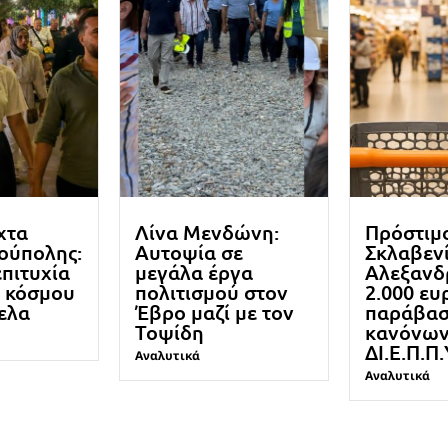
χτα
Λίνα Μενδώνη:
Πρόστιμ
ούπολης:
Αυτοψία σε
Σκλαβενί
πιτυχία
μεγάλα έργα
Αλεξανδ
ς κόσμου
πολιτισμού στον
2.000 ευ
ελα
Έβρο μαζί με τον
παράβα
Τοψίδη
κανόνω
ΔΙ.Ε.Π.Π.
Αναλυτικά
Αναλυτικά