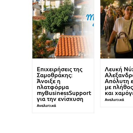
Επιχειρήσεις της
Λευκή Νύ
Σαμοθράκης:
Αλεξανδρ
Άνοιξε η
Απόλυτη ε
πλατφόρμα
με πλήθο
myBusinessSupport
και χαμόγ
για την ενίσχυση
Αναλυτικά
Αναλυτικά