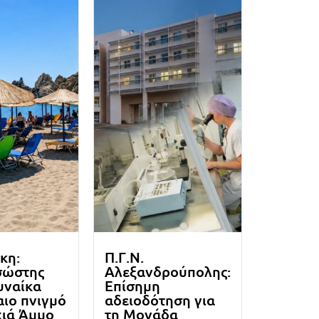
κη:
Π.Γ.Ν.
σώστης
Αλεξανδρούπολης:
υναίκα
Επίσημη
ιο πνιγμό
αδειοδότηση για
χιά Άμμο
τη Μονάδα