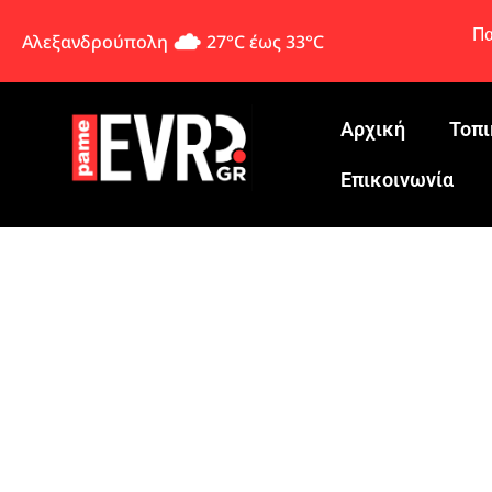
Πα
Αλεξανδρούπολη
27°C έως 33°C
Αρχική
Τοπι
Eπικοινωνία