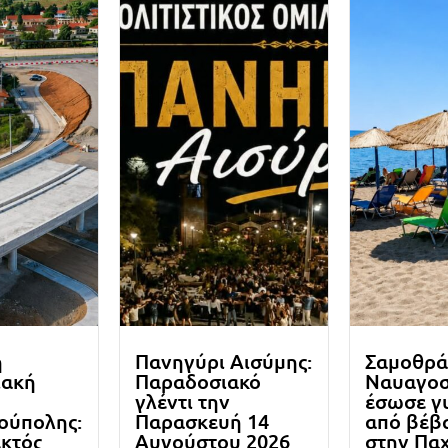
ή
Πανηγύρι Αισύμης:
Σαμοθρά
ιακή
Παραδοσιακό
Ναυαγο
γλέντι την
έσωσε γ
ούπολης:
Παρασκευή 14
από βέβα
εκτός
Αυγούστου 2026
στην Πα