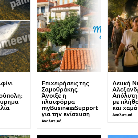
λφίνι
Επιχειρήσεις της
Λευκή Ν
Σαμοθράκης:
Αλεξανδ
ούπολη:
Άνοιξε η
Απόλυτη 
ευρημα
πλατφόρμα
με πλήθ
λία
myBusinessSupport
και χαμ
για την ενίσχυση
Αναλυτικά
Αναλυτικά