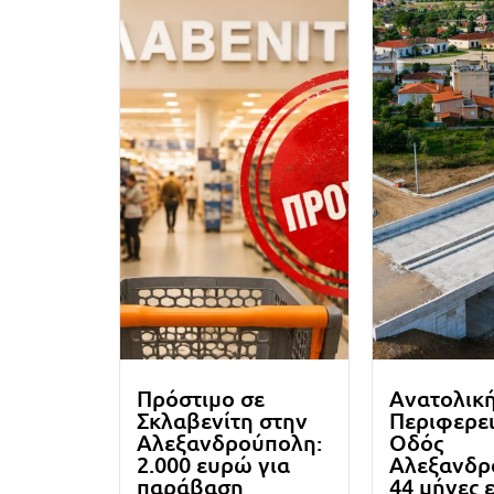
Πρόστιμο σε
Ανατολικ
Σκλαβενίτη στην
Περιφερε
Αλεξανδρούπολη:
Οδός
2.000 ευρώ για
Αλεξανδρ
παράβαση
44 μήνες 