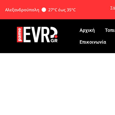
Σά
Αλεξανδρούπολη
27°C έως 35°C
Αρχική
Τοπι
Eπικοινωνία