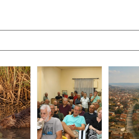
ου
,
Δήμος Ορεστιάδας
,
Δήμος Σουφλίου
,
Νίκος
κές καταστροφές