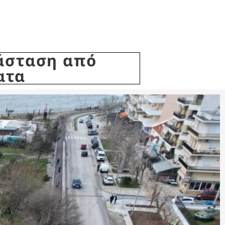
τάσταση από
ατα