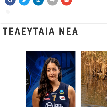
Δήμος Αλεξανδρούπολης
,
Δήμος Διδυμοτείχ
Παπαθανάσης
,
χρηματοδότηση Έβρος φυσι
ΤΕΛΕΥΤΑΙΑ ΝΕΑ