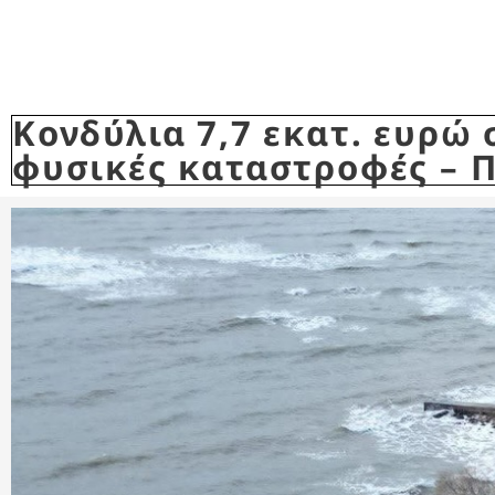
Κονδύλια 7,7 εκατ. ευρώ
φυσικές καταστροφές – 