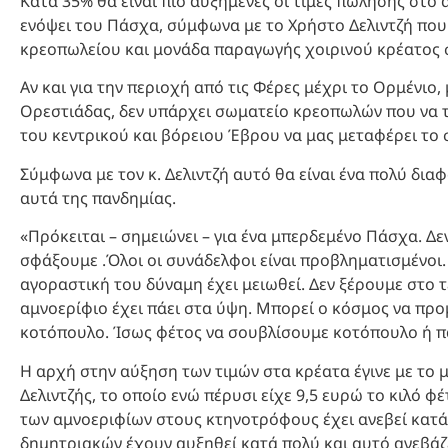
Κατά 35% θα είναι πιο αυξημένες οι τιμές πώλησης στο
ενόψει του Πάσχα, σύμφωνα με το Χρήστο Δελιντζή που 
κρεοπωλείου και μονάδα παραγωγής χοιρινού κρέατος 
Αν και για την περιοχή από τις Φέρες μέχρι το Ορμένιο
Ορεστιάδας, δεν υπάρχει σωματείο κρεοπωλών που να 
του κεντρικού και βόρειου Έβρου να μας μεταφέρει το 
Σύμφωνα με τον κ. Δελιντζή αυτό θα είναι ένα πολύ δι
αυτά της πανδημίας.
«Πρόκειται – σημειώνει – για ένα μπερδεμένο Πάσχα. Δ
σφάξουμε .Όλοι οι συνάδελφοι είναι προβληματισμένοι.
αγοραστική του δύναμη έχει μειωθεί. Δεν ξέρουμε στο τέ
αμνοερίφιο έχει πάει στα ύψη. Μπορεί ο κόσμος να προ
κοτόπουλο. Ίσως φέτος να σουβλίσουμε κοτόπουλο ή π
Η αρχή στην αύξηση των τιμών στα κρέατα έγινε με το μ
Δελιντζής, το οποίο ενώ πέρυσι είχε 9,5 ευρώ το κιλό φ
των αμνοεριφίων στους κτηνοτρόφους έχει ανεβεί κατά 4
δημητριακών έχουν αυξηθεί κατά πολύ και αυτό ανεβάζε