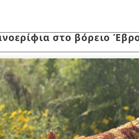
μνοερίφια στο βόρειο Έβρ