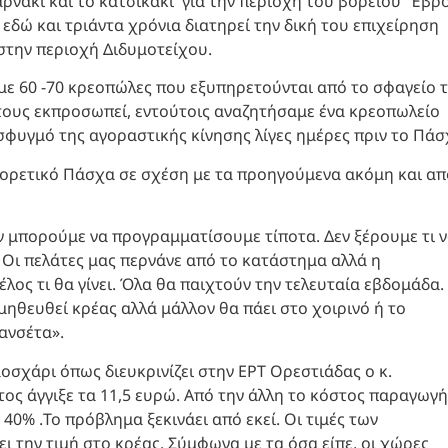
 αρνάκι και το κατσικάκι για την περιοχή του βορείου Έβρ
εδώ και τριάντα χρόνια διατηρεί την δική του επιχείρηση
στην περιοχή Διδυμοτείχου.
, με 60 -70 κρεοπώλες που εξυπηρετούνται από το σφαγείο 
τους εκπροσωπεί, εντούτοις αναζητήσαμε ένα κρεοπωλείο
σφυγμό της αγοραστικής κίνησης λίγες ημέρες πριν το Πάσ
αφορετικό Πάσχα σε σχέση με τα προηγούμενα ακόμη και απ
εν μπορούμε να προγραμματίσουμε τίποτα. Δεν ξέρουμε τι 
 Οι πελάτες μας περνάνε από το κατάστημα αλλά η
λος τι θα γίνει. Όλα θα παιχτούν την τελευταία εβδομάδα.
μηθευθεί κρέας αλλά μάλλον θα πάει στο χοιρινό ή το
ανσέτα».
οσχάρι όπως διευκρινίζει στην ΕΡΤ Ορεστιάδας ο κ.
έτος άγγιξε τα 11,5 ευρώ. Από την άλλη το κόστος παραγωγ
0% .Το πρόβλημα ξεκινάει από εκεί. Οι τιμές των
ι την τιμή στο κρέας. Σύμφωνα με τα όσα είπε, οι χώρες