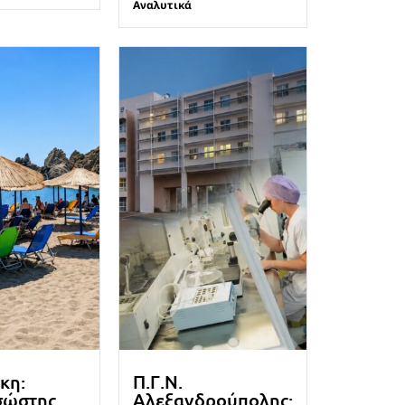
Αναλυτικά
κη:
Π.Γ.Ν.
σώστης
Αλεξανδρούπολης: