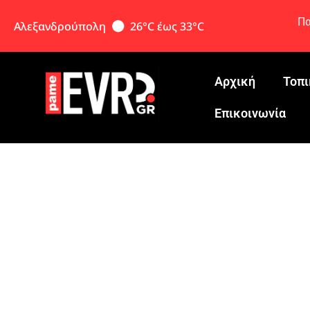
Πα
Αλεξανδρούπολη
26°C έως 33°C
Αρχική
Τοπι
Eπικοινωνία