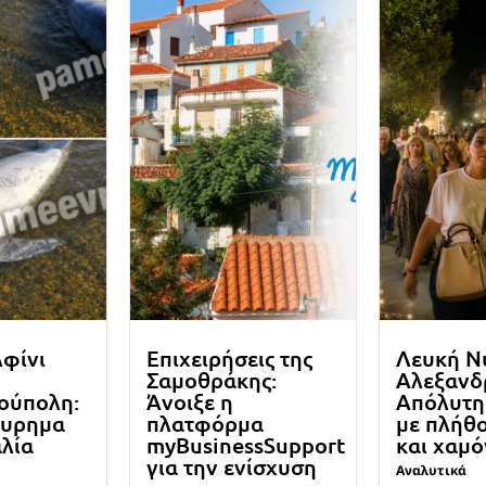
λφίνι
Επιχειρήσεις της
Λευκή Ν
Σαμοθράκης:
Αλεξανδ
ούπολη:
Άνοιξε η
Απόλυτη 
ευρημα
πλατφόρμα
με πλήθ
λία
myBusinessSupport
και χαμ
για την ενίσχυση
Αναλυτικά