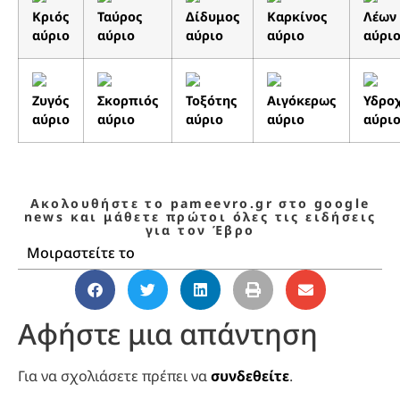
Κριός
Ταύρος
Δίδυμος
Καρκίνος
Λέων
αύριο
αύριο
αύριο
αύριο
αύρι
Ζυγός
Σκορπιός
Τοξότης
Αιγόκερως
Υδρο
αύριο
αύριο
αύριο
αύριο
αύρι
Ακολουθήστε το pameevro.gr στο google
news και μάθετε πρώτοι όλες τις ειδήσεις
για τον Έβρο
Μοιραστείτε το
Αφήστε μια απάντηση
Για να σχολιάσετε πρέπει να
συνδεθείτε
.