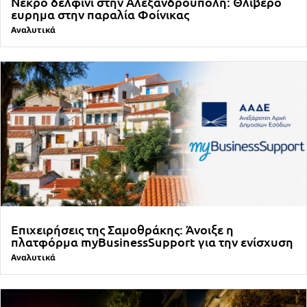
Νεκρό δελφίνι στην Αλεξανδρούπολη: Θλιβερό
ευρημα στην παραλία Φοίνικας
Αναλυτικά
Επιχειρήσεις της Σαμοθράκης: Άνοιξε η
πλατφόρμα myBusinessSupport για την ενίσχυση
Αναλυτικά