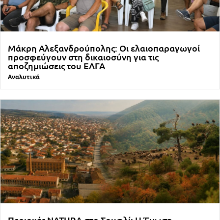
Μάκρη Αλεξανδρούπολης: Οι ελαιοπαραγωγοί
προσφεύγουν στη δικαιοσύνη για τις
αποζημιώσεις του ΕΛΓΑ
Αναλυτικά
Περιοχές NATURA στο Σουφλί: Η Ένωση