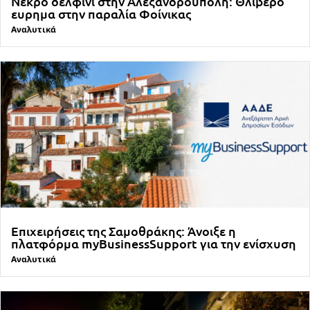
Νεκρό δελφίνι στην Αλεξανδρούπολη: Θλιβερό
ευρημα στην παραλία Φοίνικας
Αναλυτικά
Επιχειρήσεις της Σαμοθράκης: Άνοιξε η
πλατφόρμα myBusinessSupport για την ενίσχυση
Αναλυτικά