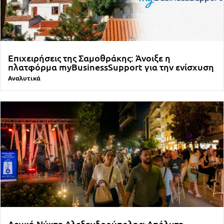
Επιχειρήσεις της Σαμοθράκης: Άνοιξε η
πλατφόρμα myBusinessSupport για την ενίσχυση
Αναλυτικά
Λευκή Νύχτα Αλεξανδρούπολης: Απόλυτη