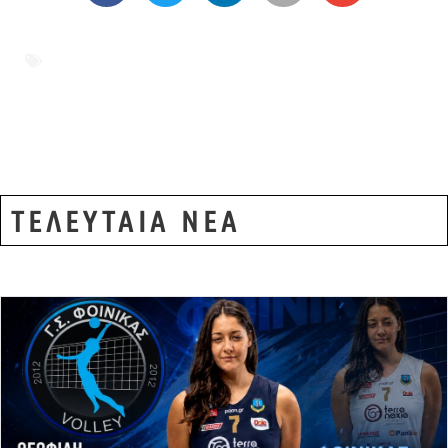
Α’ Δημοτικού
,
δημογραφικό πρόβλημα
,
ΕΒΡΟΣ
,
ΕΛΣΤΑΤ
,
ΘΡΑΚΗ
,
ΣΧΟΛΕΙΑ
,
ΥΠΟΓΕΝΝΗΤΙΚΟΤΗΤΑ
,
ΥΠΟΥΡΓΕΙΟ
ΠΑΙΔΕΙΑΣ
ΤΕΛΕΥΤΑΙΑ ΝΕΑ